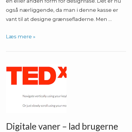
en eller anden form for designfase. Det er nu
også nærliggende, da man i denne kasse er
vant til at designe grænsefladerne. Men …
UX
Læs mere »
Myte
3
–
UX
er
en
fase
i
projektet
Digitale vaner – lad brugerne