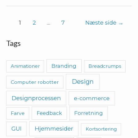
2
–
Navigation
1
2
…
7
Næste side
→
tom
til
plads
indlæg
Tags
(white
space)
Branding
Animationer
Breadcrumps
mellem
designelementer
Design
Computer robotter
er
spildt
Designprocessen
e-commerce
plads
Feedback
Forretning
Farve
Hjemmesider
GUI
Kortsortering