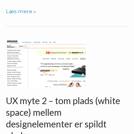
Digitale
Læs mere »
vaner
–
lad
brugerne
scrolle
UX myte 2 – tom plads (white
space) mellem
designelementer er spildt