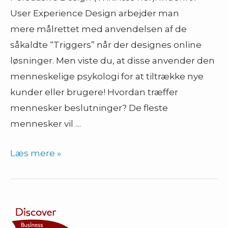
User Experience Design arbejder man
mere målrettet med anvendelsen af de
såkaldte “Triggers” når der designes online
løsninger. Men viste du, at disse anvender den
menneskelige psykologi for at tiltrække nye
kunder eller brugere! Hvordan træffer
mennesker beslutninger? De fleste
mennesker vil …
Persuasive
Læs mere »
Design
–
6
teknikker