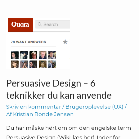
nemt
online
værktøj
til
personas
Persuasive Design – 6
teknikker du kan anvende
Skriv en kommentar
/
Brugeroplevelse (UX)
/
Af
Kristian Bonde Jensen
Du har måske hørt om om den engelske term
Persuasive Design (Wiki: læs her). Indenfor