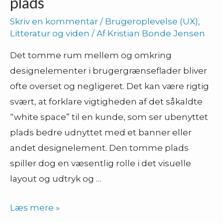
plads
Skriv en kommentar
/
Brugeroplevelse (UX)
,
Litteratur og viden
/ Af
Kristian Bonde Jensen
Det tomme rum mellem og omkring
designelementer i brugergrænseflader bliver
ofte overset og negligeret. Det kan være rigtig
svært, at forklare vigtigheden af det såkaldte
“white space” til en kunde, som ser ubenyttet
plads bedre udnyttet med et banner eller
andet designelement. Den tomme plads
spiller dog en væsentlig rolle i det visuelle
layout og udtryk og …
UX
Læs mere »
myte