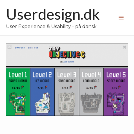
Gå
Userdesign.dk
til
Mai
indholdet
User Experience & Usability - på dansk
Me