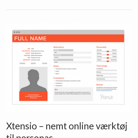
–
Code
School
gør
det
sjovt
at
lære!
Xtensio – nemt online værktøj
til personas