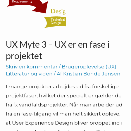
du
kan
anvende
UX Myte 3 – UX er en fase i
projektet
Skriv en kommentar
/
Brugeroplevelse (UX)
,
Litteratur og viden
/ Af
Kristian Bonde Jensen
I mange projekter arbejdes ud fra forskellige
projektfaser, hvilket der specielt er gældende
fra fx vandfaldsprojekter. Når man arbejder ud
fra en fase-tilgang vil man helt sikkert opleve,
at User Experience Design bliver proppet ind i