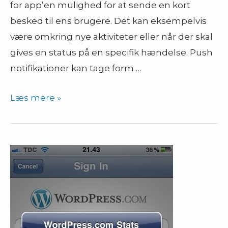
for app’en mulighed for at sende en kort
besked til ens brugere. Det kan eksempelvis
være omkring nye aktiviteter eller når der skal
gives en status på en specifik hændelse. Push
notifikationer kan tage form …
Mobile
Læs mere »
apps
–
hvornår
bør
man
bruge
push
meddelelser?