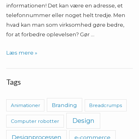
informationen! Det kan være en adresse, et
telefonnummer eller noget helt tredje. Men
hvad kan man som virksomhed gøre bedre,
for at forbedre oplevelsen? Gør …
Mobile
Læs mere »
hjemmesider
–
Tags
5
tips
til
Branding
Animationer
Breadcrumps
forbedringer
Design
Computer robotter
Designprocessen
e-commerce