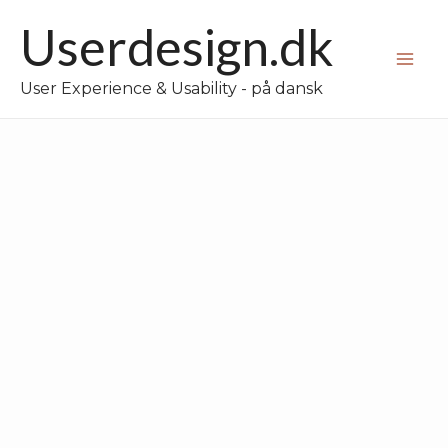
Gå
Userdesign.dk
til
Mai
indholdet
User Experience & Usability - på dansk
Me