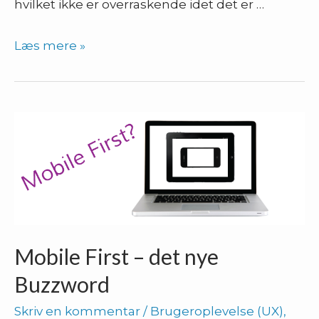
hvilket ikke er overraskende idet det er …
Apple
Læs mere »
iOS
7
–
blev
brugeroplevelsen
for
flad?
Mobile First – det nye
Buzzword
Skriv en kommentar
/
Brugeroplevelse (UX)
,