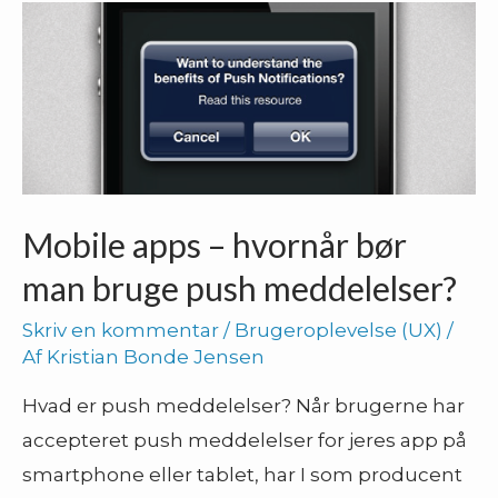
det
nye
Buzzword
Mobile apps – hvornår bør
man bruge push meddelelser?
Skriv en kommentar
/
Brugeroplevelse (UX)
/
Af
Kristian Bonde Jensen
Hvad er push meddelelser? Når brugerne har
accepteret push meddelelser for jeres app på
smartphone eller tablet, har I som producent