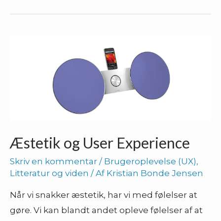
følelser
hos
brugerne
gennem
dit
design!
Æstetik og User Experience
Skriv en kommentar
/
Brugeroplevelse (UX)
,
Litteratur og viden
/ Af
Kristian Bonde Jensen
Når vi snakker æstetik, har vi med følelser at
gøre. Vi kan blandt andet opleve følelser af at