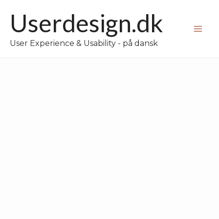
Gå
Userdesign.dk
til
Mai
indholdet
User Experience & Usability - på dansk
Me