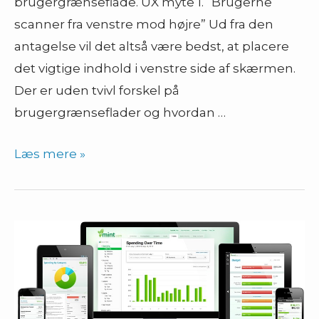
brugergrænseflade. UX myte 1. “Brugerne
scanner fra venstre mod højre” Ud fra den
antagelse vil det altså være bedst, at placere
det vigtige indhold i venstre side af skærmen.
Der er uden tvivl forskel på
brugergrænseflader og hvordan …
UX
Læs mere »
myte
1
–
Visuel
opmærksomhed