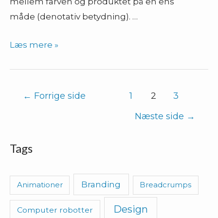
mellem farven og produktet på en ens
måde (denotativ betydning). …
Farvens
Læs mere »
emotionelle
betydning
i
Navigation
←
Forrige side
1
2
3
marketing
til
Næste side
→
indlæg
Tags
Branding
Animationer
Breadcrumps
Design
Computer robotter