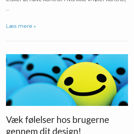
…
Kontrolpanelet
Læs mere »
og
psykologien
bag
Væk følelser hos brugerne
gennem dit design!