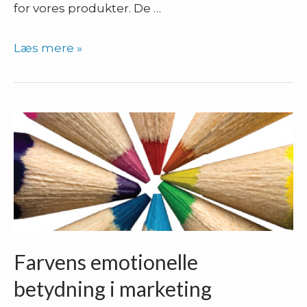
for vores produkter. De …
Konceptuelle
Læs mere »
modeller
i
e-
commerce
Farvens emotionelle
betydning i marketing