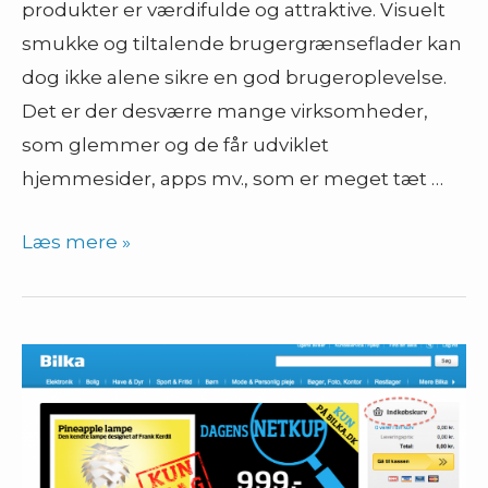
produkter er værdifulde og attraktive. Visuelt
smukke og tiltalende brugergrænseflader kan
dog ikke alene sikre en god brugeroplevelse.
Det er der desværre mange virksomheder,
som glemmer og de får udviklet
hjemmesider, apps mv., som er meget tæt …
Æstetik
Læs mere »
og
User
Experience