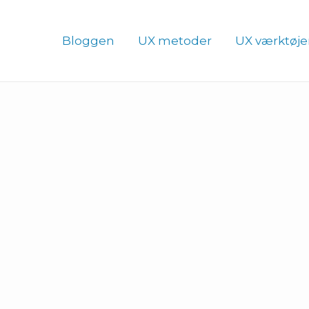
Bloggen
UX metoder
UX værktøje