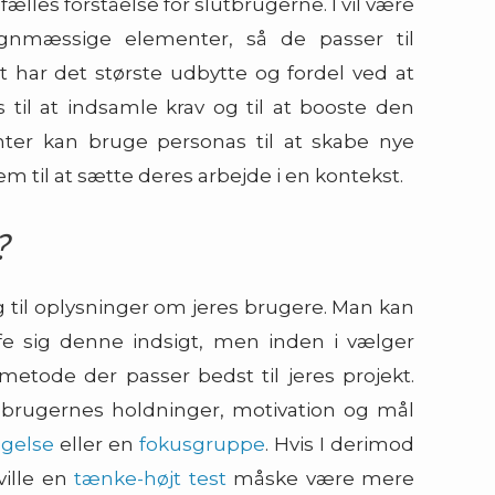
ælles forståelse for slutbrugerne. I vil være
signmæssige elementer, så de passer til
 har det største udbytte og fordel ved at
til at indsamle krav og til at booste den
nter kan bruge personas til at skabe nye
em til at sætte deres arbejde i en kontekst.
?
g til oplysninger om jeres brugere. Man kan
ffe sig denne indsigt, men inden i vælger
 metode der passer bedst til jeres projekt.
 brugernes holdninger, motivation og mål
gelse
eller en
fokusgruppe
. Hvis I derimod
ville en
tænke-højt test
måske være mere