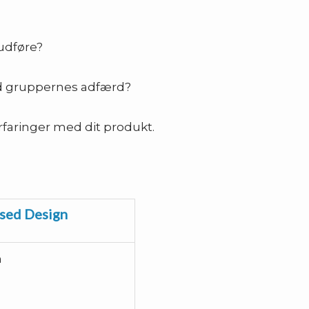
udføre?
d gruppernes adfærd?
rfaringer med dit produkt.
used Design
n