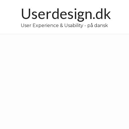
Gå
Userdesign.dk
til
indholdet
User Experience & Usability - på dansk