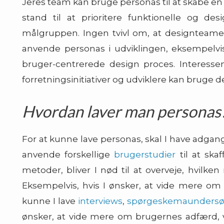
Jeres team kan bruge personas til at skabe en f
stand til at prioritere funktionelle og de
målgruppen. Ingen tvivl om, at designteamet
anvende personas i udviklingen, eksempelvis 
bruger-centrerede design proces. Interesse
forretningsinitiativer og udviklere kan bruge d
Hvordan laver man personas
For at kunne lave personas, skal I have adgan
anvende forskellige
brugerstudier
til at ska
metoder, bliver I nød til at overveje, hvilken
Eksempelvis, hvis I ønsker, at vide mere om
kunne I lave
interviews
,
spørgeskemaundersø
ønsker, at vide mere om brugernes adfærd, 